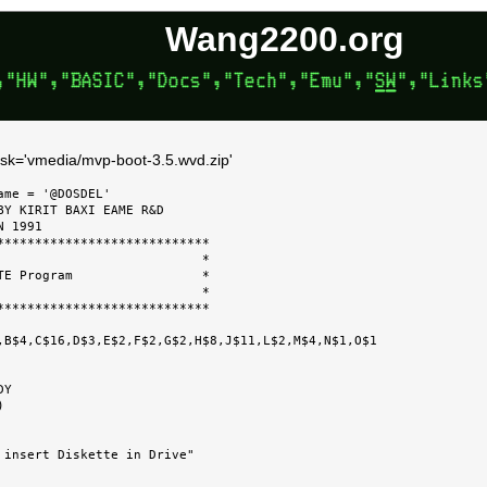
Wang2200.org
isk='vmedia/mvp-boot-3.5.wvd.zip'
me = '@DOSDEL'

BY KIRIT BAXI EAME R&D

 1991

****************************

                           *

TE Program                 *

                           *

****************************

,B$4,C$16,D$3,E$2,F$2,G$2,H$8,J$11,L$2,M$4,N$1,O$1

Y
