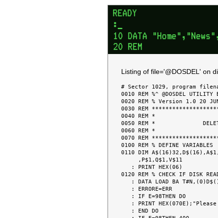
Listing of file='@DOSDEL' on d
# Sector 1029, program filena
0010 REM %^ @DOSDEL UTILITY 
0020 REM % Version 1.0 20 JUN
0030 REM *******************
0040 REM *                  
0050 REM *              DELE
0060 REM *                  
0070 REM *******************
0100 REM % DEFINE VARIABLES

0110 DIM A$(16)32,D$(16),A$1
     ,P$1,Q$1,V$11

   : PRINT HEX(06)

0120 REM % CHECK IF DISK READ
   : DATA LOAD BA T#N,(0)D$()

   : ERRORE=ERR

   : IF E=98THEN DO

   : PRINT HEX(070E);"Please insert Diskette in Drive"

   : END DO
