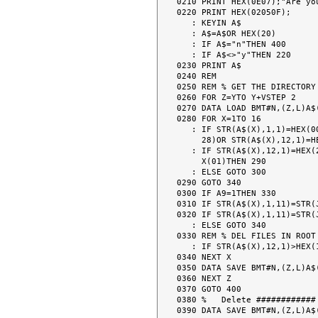
0210 PRINT HEX(0E07);"Are you
0220 PRINT HEX(02050F);

   : KEYIN A$

   : A$=A$OR HEX(20)

   : IF A$="n"THEN 400

   : IF A$<>"y"THEN 220

0230 PRINT A$

0240 REM

0250 REM % GET THE DIRECTORY
0260 FOR Z=YTO Y+VSTEP 2

0270 DATA LOAD BMT#N,(Z,L)A$(
0280 FOR X=1TO 16

   : IF STR(A$(X),1,1)=HEX(00)OR STR(A$(X),1,1)=HEX(E5)OR STR(A$(X),12,1)=HEX(

     28)OR STR(A$(X),12,1)=HEX(03)OR STR(A$(X),12,1)>HEX(7F)THEN GOTO 340

   : IF STR(A$(X),12,1)=HEX(27)OR STR(A$(X),12,1)=HEX(02)OR STR(A$(X),12,1)=HE

     X(01)THEN 290

   : ELSE GOTO 300

0290 GOTO 340

0300 IF A9=1THEN 330

0310 IF STR(A$(X),1,11)=STR(
0320 IF STR(A$(X),1,11)=STR(
   : ELSE GOTO 340

0330 REM % DEL FILES IN ROOT 
   : IF STR(A$(X),12,1)>HEX(10)THEN STR(A$(X),1,1)=HEX(E5)

0340 NEXT X

0350 DATA SAVE BMT#N,(Z,L)A$(
0360 NEXT Z

0370 GOTO 400

0380 %   Delete ############ 
0390 DATA SAVE BMT#N,(Z,L)A$(