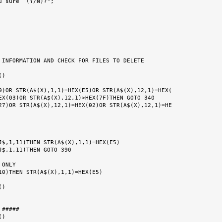
 sure  (Y/N)?";

 INFORMATION AND CHECK FOR FILES TO DELETE

)

J$,1,11)THEN STR(A$(X),1,1)=HEX(E5)

J$,1,11)THEN GOTO 390

ONLY

)

#####

)
