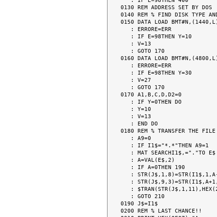
   : IF E=98THEN 400

0130 REM ADDRESS SET BY DOS

0140 REM % FIND DISK TYPE AND
0150 DATA LOAD BMT#N,(1440,L)
   : ERRORE=ERR

   : IF E=98THEN Y=10

   : V=13

   : GOTO 170

0160 DATA LOAD BMT#N,(4800,L)
   : ERRORE=ERR

   : IF E=98THEN Y=30

   : V=27

   : GOTO 170

0170 A1,B,C,D,D2=0

   : IF Y=0THEN DO

   : Y=10

   : V=13

   : END DO

0180 REM % TRANSFER THE FILE 
   : A9=0

   : IF I1$="*.*"THEN A9=1

   : MAT SEARCHI1$,="."TO E$

   : A=VAL(E$,2)

   : IF A=0THEN 190

   : STR(J$,1,8)=STR(I1$,1,A-1)

   : STR(J$,9,3)=STR(I1$,A+1,3)

   : $TRAN(STR(J$,1,11),HEX(2000))R

   : GOTO 210

0190 J$=I1$

0200 REM % LAST CHANCE!!
