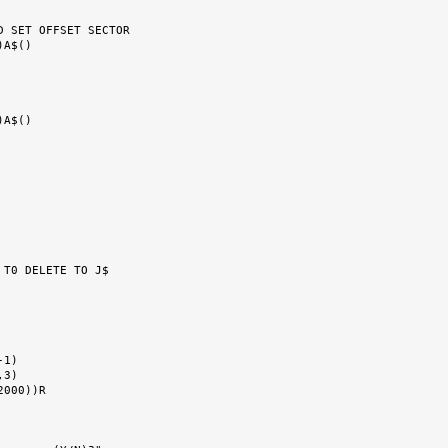
 SET OFFSET SECTOR

A$()

A$()

T0 DELETE TO J$
