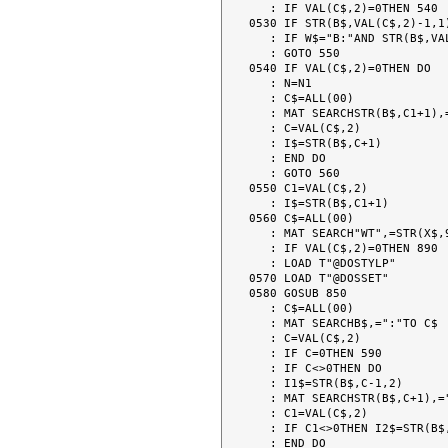
   : IF VAL(C$,2)=0THEN 540

0530 IF STR(B$,VAL(C$,2)-1,1
   : IF W$="B:"AND STR(B$,VAL(C$,2)-1,1)="A"THEN N=N2

   : GOTO 550

0540 IF VAL(C$,2)=0THEN DO

   : N=N1

   : C$=ALL(00)

   : MAT SEARCHSTR(B$,C1+1),=" "TO C$

   : C=VAL(C$,2)

   : I$=STR(B$,C+1)

   : END DO

   : GOTO 560

0550 C1=VAL(C$,2)

   : I$=STR(B$,C1+1)

0560 C$=ALL(00)

   : MAT SEARCH"WT",=STR(X$,9,1)TO C$

   : IF VAL(C$,2)=0THEN 890

   : LOAD T"@DOSTYLP"

0570 LOAD T"@DOSSET"

0580 GOSUB 850

   : C$=ALL(00)

   : MAT SEARCHB$,=":"TO C$

   : C=VAL(C$,2)

   : IF C=0THEN 590

   : IF C<>0THEN DO

   : I1$=STR(B$,C-1,2)

   : MAT SEARCHSTR(B$,C+1),=":"TO C$

   : C1=VAL(C$,2)

   : IF C1<>0THEN I2$=STR(B$,(C+C1)-1,2)

   : END DO
