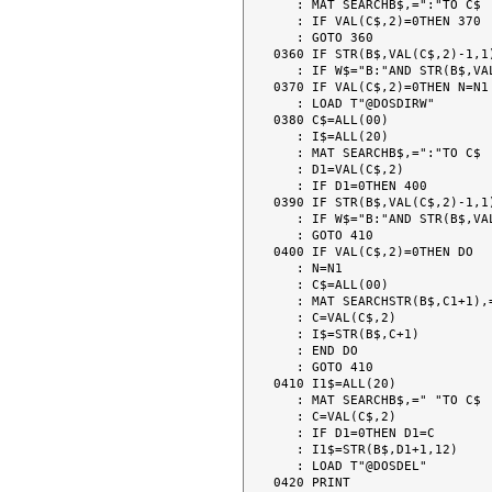
   : MAT SEARCHB$,=":"TO C$

   : IF VAL(C$,2)=0THEN 370

   : GOTO 360

0360 IF STR(B$,VAL(C$,2)-1,1
   : IF W$="B:"AND STR(B$,VAL(C$,2)-1,1)="A"THEN N=N2

0370 IF VAL(C$,2)=0THEN N=N1

   : LOAD T"@DOSDIRW"

0380 C$=ALL(00)

   : I$=ALL(20)

   : MAT SEARCHB$,=":"TO C$

   : D1=VAL(C$,2)

   : IF D1=0THEN 400

0390 IF STR(B$,VAL(C$,2)-1,1
   : IF W$="B:"AND STR(B$,VAL(C$,2)-1,1)="A"THEN N=N2

   : GOTO 410

0400 IF VAL(C$,2)=0THEN DO

   : N=N1

   : C$=ALL(00)

   : MAT SEARCHSTR(B$,C1+1),=" "TO C$

   : C=VAL(C$,2)

   : I$=STR(B$,C+1)

   : END DO

   : GOTO 410

0410 I1$=ALL(20)

   : MAT SEARCHB$,=" "TO C$

   : C=VAL(C$,2)

   : IF D1=0THEN D1=C

   : I1$=STR(B$,D1+1,12)

   : LOAD T"@DOSDEL"

0420 PRINT
