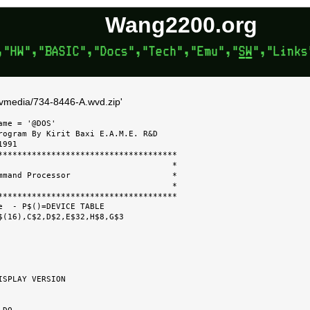
Wang2200.org
='vmedia/734-8446-A.wvd.zip'
me = '@DOS'

rogram By Kirit Baxi E.A.M.E. R&D

991

*************************************

                                    *

mmand Processor                     *

                                    *

*************************************

e  - P$()=DEVICE TABLE

$(16),C$2,D$2,E$32,H$8,G$3

SPLAY VERSION
