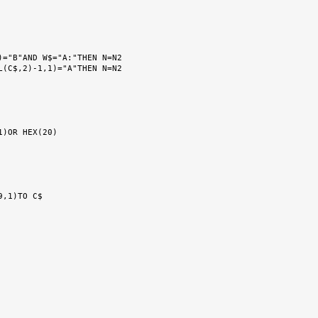
)="B"AND W$="A:"THEN N=N2
