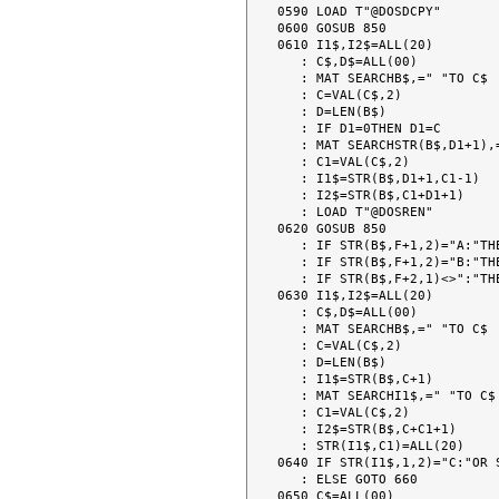
0590 LOAD T"@DOSDCPY"

0600 GOSUB 850

0610 I1$,I2$=ALL(20)

   : C$,D$=ALL(00)

   : MAT SEARCHB$,=" "TO C$

   : C=VAL(C$,2)

   : D=LEN(B$)

   : IF D1=0THEN D1=C

   : MAT SEARCHSTR(B$,D1+1),=" "TO C$

   : C1=VAL(C$,2)

   : I1$=STR(B$,D1+1,C1-1)

   : I2$=STR(B$,C1+D1+1)

   : LOAD T"@DOSREN"

0620 GOSUB 850

   : IF STR(B$,F+1,2)="A:"THEN N=N1

   : IF STR(B$,F+1,2)="B:"THEN N=3

   : IF STR(B$,F+2,1)<>":"THEN N=N1

0630 I1$,I2$=ALL(20)

   : C$,D$=ALL(00)

   : MAT SEARCHB$,=" "TO C$

   : C=VAL(C$,2)

   : D=LEN(B$)

   : I1$=STR(B$,C+1)

   : MAT SEARCHI1$,=" "TO C$

   : C1=VAL(C$,2)

   : I2$=STR(B$,C+C1+1)

   : STR(I1$,C1)=ALL(20)

0640 IF STR(I1$,1,2)="C:"OR 
   : ELSE GOTO 660

0650 C$=ALL(00)
