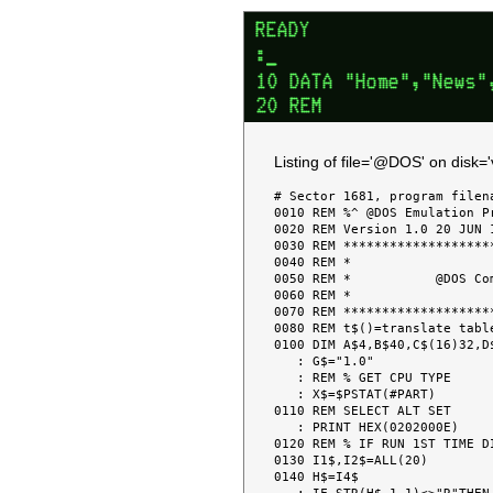
Listing of file='@DOS' on disk
# Sector 1681, program filena
0010 REM %^ @DOS Emulation P
0020 REM Version 1.0 20 JUN 1
0030 REM *******************
0040 REM *                  
0050 REM *           @DOS Co
0060 REM *                  
0070 REM *******************
0080 REM t$()=translate tabl
0100 DIM A$4,B$40,C$(16)32,D
   : G$="1.0"

   : REM % GET CPU TYPE

   : X$=$PSTAT(#PART)

0110 REM SELECT ALT SET

   : PRINT HEX(0202000E)

0120 REM % IF RUN 1ST TIME DI
0130 I1$,I2$=ALL(20)

0140 H$=I4$
