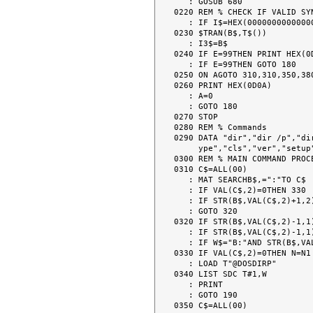
   : GOSUB 680

0220 REM % CHECK IF VALID SYN
   : IF I$=HEX(000000000000000000000000)THEN I$=ALL(20)

0230 $TRAN(B$,T$())

   : I3$=B$

0240 IF E=99THEN PRINT HEX(0
   : IF E=99THEN GOTO 180

0250 ON AGOTO 310,310,350,38
0260 PRINT HEX(0D0A)

   : A=0

   : GOTO 180

0270 STOP

0280 REM % Commands

0290 DATA "dir","dir /p","di
     ype","cls","ver","setup"," ","diskcopy a: a:","rename","copy","help"

0300 REM % MAIN COMMAND PROCE
0310 C$=ALL(00)

   : MAT SEARCHB$,=":"TO C$

   : IF VAL(C$,2)=0THEN 330

   : IF STR(B$,VAL(C$,2)+1,2)="/W"THEN 350

   : GOTO 320

0320 IF STR(B$,VAL(C$,2)-1,1)
   : IF STR(B$,VAL(C$,2)-1,1)="B"AND W$="A:"THEN N=N2

   : IF W$="B:"AND STR(B$,VAL(C$,2)-1,1)="A"THEN N=N2

0330 IF VAL(C$,2)=0THEN N=N1

   : LOAD T"@DOSDIRP"

0340 LIST SDC T#1,W

   : PRINT

   : GOTO 190

0350 C$=ALL(00)
