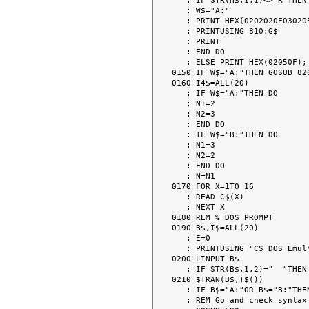
   : IF STR(H$,1,1)<>"R"THEN DO

   : W$="A:"

   : PRINT HEX(0202020E0302050F0E);

   : PRINTUSING 810;G$

   : PRINT

   : END DO

   : ELSE PRINT HEX(02050F);

0150 IF W$="A:"THEN GOSUB 820
0160 I4$=ALL(20)

   : IF W$="A:"THEN DO

   : N1=2

   : N2=3

   : END DO

   : IF W$="B:"THEN DO

   : N1=3

   : N2=2

   : END DO

   : N=N1

0170 FOR X=1TO 16

   : READ C$(X)

   : NEXT X

0180 REM % DOS PROMPT

0190 B$,I$=ALL(20)

   : E=0

   : PRINTUSING "CS DOS Emul\#>";STR(W$,1,1);

0200 LINPUT B$

   : IF STR(B$,1,2)="  "THEN 190

0210 $TRAN(B$,T$())

   : IF B$="A:"OR B$="B:"THEN GOTO 830

   : REM Go and check syntax
