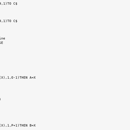
ne

E
