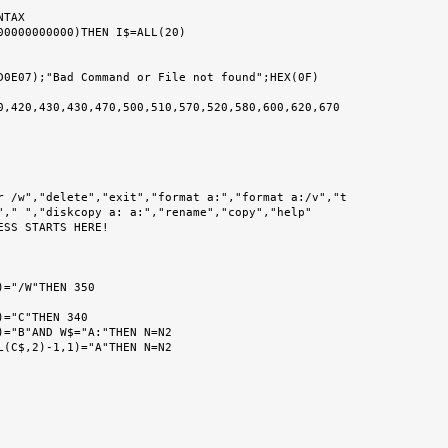
TAX

D0E07);"Bad Command or File not found";HEX(0F)

0,420,430,430,470,500,510,570,520,580,600,620,670

r /w","delete","exit","format a:","format a:/v","t

SS STARTS HERE!

="C"THEN 340
