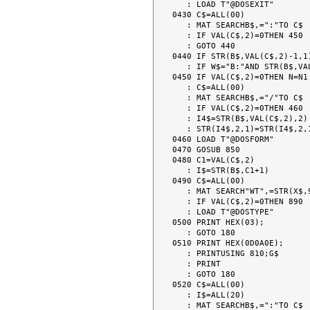
   : LOAD T"@DOSEXIT"

0430 C$=ALL(00)

   : MAT SEARCHB$,=":"TO C$

   : IF VAL(C$,2)=0THEN 450

   : GOTO 440

0440 IF STR(B$,VAL(C$,2)-1,1
   : IF W$="B:"AND STR(B$,VAL(C$,2)-1,1)="A"THEN N=N2

0450 IF VAL(C$,2)=0THEN N=N1

   : C$=ALL(00)

   : MAT SEARCHB$,="/"TO C$

   : IF VAL(C$,2)=0THEN 460

   : I4$=STR(B$,VAL(C$,2),2)

   : STR(I4$,2,1)=STR(I4$,2,1)OR HEX(20)

0460 LOAD T"@DOSFORM"

0470 GOSUB 850

0480 C1=VAL(C$,2)

   : I$=STR(B$,C1+1)

0490 C$=ALL(00)

   : MAT SEARCH"WT",=STR(X$,9,1)TO C$

   : IF VAL(C$,2)=0THEN 890

   : LOAD T"@DOSTYPE"

0500 PRINT HEX(03);

   : GOTO 180

0510 PRINT HEX(0D0A0E);

   : PRINTUSING 810;G$

   : PRINT

   : GOTO 180

0520 C$=ALL(00)

   : I$=ALL(20)

   : MAT SEARCHB$,=":"TO C$
