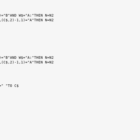
)="B"AND W$="A:"THEN N=N2

)="B"AND W$="A:"THEN N=N2
