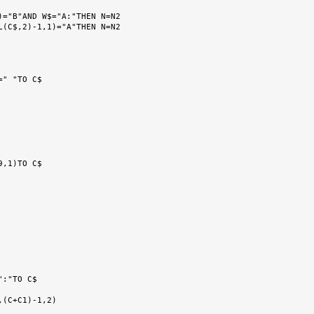
)="B"AND W$="A:"THEN N=N2
