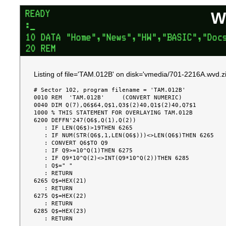
W
Listing of file='TAM.012B' on disk='vmedia/701-2216A.wvd.zi
# Sector 102, program filename = 'TAM.012B'

0010 REM  'TAM.012B'     (CONVERT NUMERIC)

0040 DIM Q(7),Q6$64,Q$1,Q3$(2)40,Q1$(2)40,Q7$1

1000 % THIS STATEMENT FOR OVERLAYING TAM.012B

6200 DEFFN'247(Q6$,Q(1),Q(2))

   : IF LEN(Q6$)>19THEN 6265

   : IF NUM(STR(Q6$,1,LEN(Q6$)))<>LEN(Q6$)THEN 6265

   : CONVERT Q6$TO Q9

   : IF Q9>=10^Q(1)THEN 6275

   : IF Q9*10^Q(2)<>INT(Q9*10^Q(2))THEN 6285

   : Q$=" "

   : RETURN

6265 Q$=HEX(21)

   : RETURN

6275 Q$=HEX(22)

   : RETURN

6285 Q$=HEX(23)
