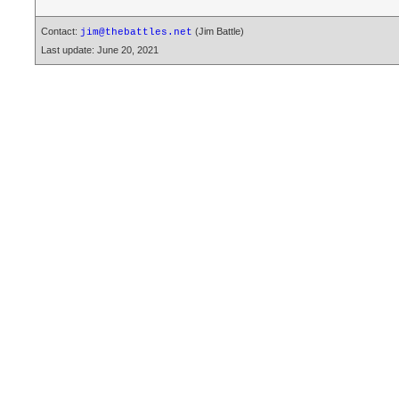
Contact:
(Jim Battle)
jim@thebattles.net
Last update: June 20, 2021